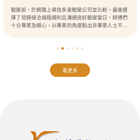
驗屋前，於網路上尋找多家驗屋公司並比較，最後選
擇了垣錚接洽過程順利且溝通良好驗屋當日，師傅們
十分專業及細心，以專業的角度點出非專業人士不易
發現的問題，並給予實質建議，個人感受十分滿意也
認為CP值非常高
看更多