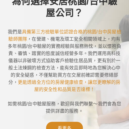
為何選擇安居桃園/台中驗
屋公司？
我們是
具備第三方檢驗單位認證合格的桃園/台中房屋檢
驗師團隊
，在營建、機電及環工安全相關領域上，均有
多年桃園/台中驗屋的實務經驗與服務熱忱，並以懷抱負
責、審慎、踏實的態度誠信經營多年。我們運用高科技
儀器以非破壞方式協助客戶檢驗住居品質，更有別於一
般土法煉鋼的檢查方法，能有效且即時地為您解決心中
的安全疑惑，不僅幫助買方在交屋前確認需要修繕部
分，
更能透過全方位的房屋健康檢查，讓您更瞭解的房
屋的安全性和品質是否達標！
如需桃園/台中驗屋服務，歡迎與我們聯繫～我們會為您
提供詳盡的服務。
看更多