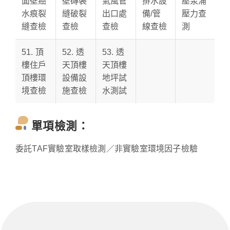
面壁癌
壁磚裝
氣風管
排水設
壓泵浦
水痕裂
縫破裂
出口處
備/管
壓力查
縫查檢
查檢
查檢
線查檢
測
51. 頂
52. 透
53. 透
樓住戶
天頂樓
天頂樓
頂樓環
設備設
地坪試
境查檢
施查檢
水測試
單項檢測：
委託TAF實驗室取樣檢測／非實驗室環境因子檢驗