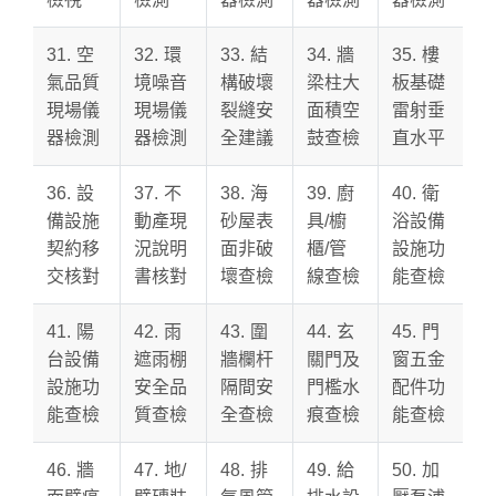
31. 空
32. 環
33. 結
34. 牆
35. 樓
氣品質
境噪音
構破壞
梁柱大
板基礎
現場儀
現場儀
裂縫安
面積空
雷射垂
器檢測
器檢測
全建議
鼓查檢
直水平
36. 設
37. 不
38. 海
39. 廚
40. 衛
備設施
動產現
砂屋表
具/櫥
浴設備
契約移
況說明
面非破
櫃/管
設施功
交核對
書核對
壞查檢
線查檢
能查檢
41. 陽
42. 雨
43. 圍
44. 玄
45. 門
台設備
遮雨棚
牆欄杆
關門及
窗五金
設施功
安全品
隔間安
門檻水
配件功
能查檢
質查檢
全查檢
痕查檢
能查檢
46. 牆
47. 地/
48. 排
49. 給
50. 加