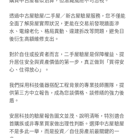
購買中古屋看似划算，但潛藏風險不可忽視。
透過中古屋驗屋/二手屋／新古屋驗屋服務，您不僅能
全面了解房屋實際狀況，更能在交易前發現牆面滲
水、電線老化、格局異動、違建拆改等問題，避免日
後衍生高額維修支出。
對於自住或投資者而言，二手屋驗屋是保障權益、提
升居住安全與資產價值的第一步，真正做到「買得安
心、住得放心」。
我們採用科技儀器搭配工程背景的專業技師團隊，提
供第三方中立報告，成為您談價格、談修繕的強力後
盾。
安居科技的驗屋報告圖文並茂、說明清晰，特別適合
首購族或非專業買家做出理性判斷。選擇中古屋驗屋
不是多此一舉，而是投資／自住房產前最關鍵的一