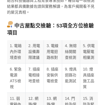
結合科技儀器與工程背景專業技師，確保每一項檢測
結果都具備數據佐證與實務解讀，為客戶揭開看不見
的屋況真相。
中古屋點交檢驗：53項全方位檢驗
項目
1. 電箱
2. 用電
3. 電線
4. 無熔
5. 供電
內外環
設備壽
用電迴
絲開關
電壓電
境查檢
限建議
路核對
查檢測
相量測
6. 緊急
7. 插座
8. 插座
9. 燈具
10. 燈
電源
電相接
安裝供
迴路功
具插座
ATS檢
地查檢
電檢查
能測試
施工品
視
質
11. 弱
12. 網
13. 網
14. 門
15. 消
電箱內
路/電
路/電
鈴及保
防及緊