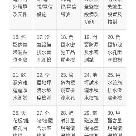
外環境
視/電信
視/電信
全監控
急逃生
及元件
設施
訊號
設備及
設置及
功能
核對
16. 熱
17. 冷
18. 門
19. 門
20. 門
影像儀
氣設備
窗水密
窗防漏
窗排洩
滲漏點
排水管
施工品
及水密
水孔阻
位查驗
孔測檢
質查檢
測試
塞檢視
21. 乾
22. 全
23. 管
24. 地
25. 用
濕分離
屋地坪
道內視
坪試水
水設施
蓮蓬頭
洩水坡
鏡查檢
灑水積
排水滲
水測試
度檢測
洩水孔
水檢視
漏查檢
26. 天
27. 外
28. 輻
29. 電
30. 甲
花板/維
牆/牆體
射計量
磁波量
醛含量
修孔內
含水率
現場儀
現場儀
現場儀
檢視
檢測
器檢測
器檢測
器檢測