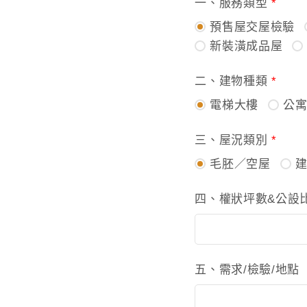
一、服務類型
*
預售屋交屋檢驗
新裝潢成品屋
二、建物種類
*
電梯大樓
公
三、屋況類別
*
毛胚／空屋
四、權狀坪數&公設比
五、需求/檢驗/地點