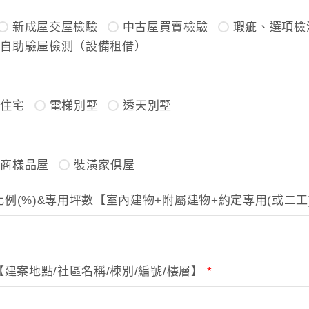
新成屋交屋檢驗
中古屋買賣檢驗
瑕疵、選項檢
自助驗屋檢測（設備租借）
寓住宅
電梯別墅
透天別墅
建商樣品屋
裝潢家俱屋
例(%)&專用坪數【室內建物+附屬建物+約定專用(或二
【建案地點/社區名稱/棟別/編號/樓層】
*