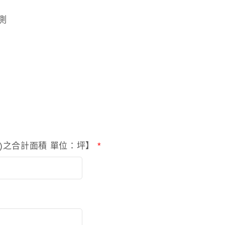
測
工)之合計面積 單位：坪】
*