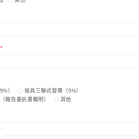
段
其他
間
*
5%）
檢具三聯式發票（5%）
（報告委託書載明）
其他